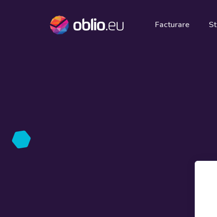
Facturare
St