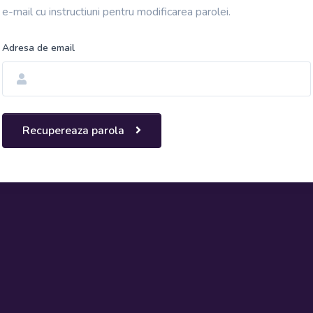
e-mail cu instructiuni pentru modificarea parolei.
Adresa de email
Recupereaza parola