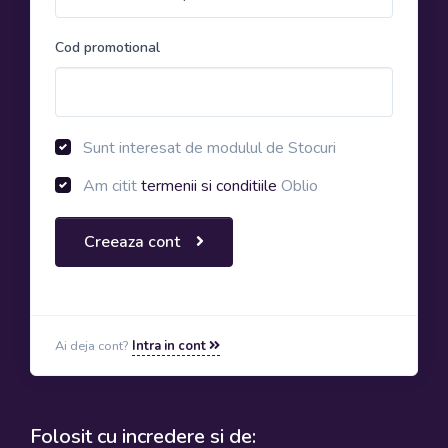
Cod promotional
Sunt interesat de modulul de Stocuri
Am citit
termenii si conditiile
Oblio
Creeaza cont
Ai deja cont?
Intra in cont
Folosit cu incredere si de: