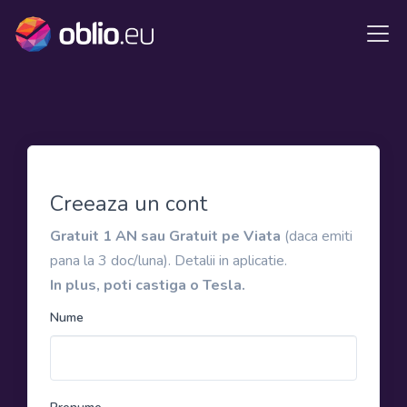
Creeaza un cont
Gratuit 1 AN sau Gratuit pe Viata
(daca emiti
pana la 3 doc/luna). Detalii in aplicatie.
In plus, poti castiga o Tesla.
Nume