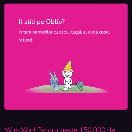
Il stiti pe Oblio?
In ac
In tara oamenilor cu capul tugui, el avea capul
In Roman
rotund.
programel
sunt tinu
Win-Win! Pentru peste 150.000 de