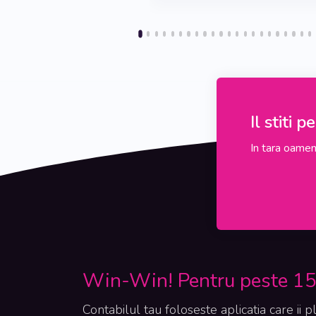
Il stiti 
In tara oameni
Win-Win! Pentru peste 150
Contabilul tau foloseste aplicatia care ii p