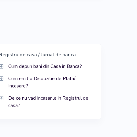
Registru de casa / Jurnal de banca
Cum depun bani din Casa in Banca?
Cum emit o Dispozitie de Plata/
Incasare?
De ce nu vad Incasarile in Registrul de
casa?