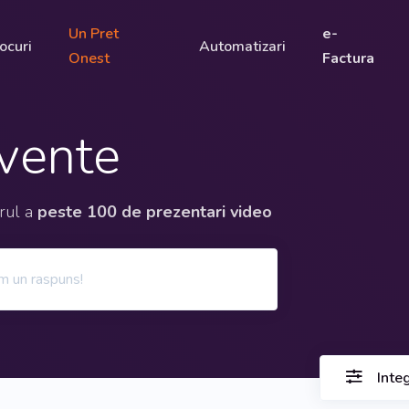
Un Pret
e-
ocuri
Automatizari
Onest
Factura
cvente
orul a
peste 100 de prezentari video
Inte