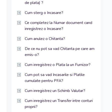
de plata) ?
Cum sterg o Incasare?
Ce completez la Numar document cand
inregistrez o Incasare?
Cum anulez o Chitanta?
De ce nu pot sa vad Chitanta pe care am
emis-o?
Cum inregistrez o Plata la un Furnizor?
Cum pot sa vad Incasarile si Platile
cumulate pentru PFA?
Cum inregistrez un Schimb Valutar?
Cum inregistrez un Transfer intre conturi
proprii?