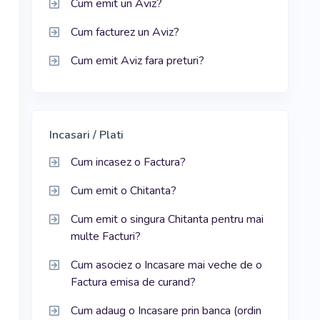
Cum emit un Aviz?
Cum facturez un Aviz?
Cum emit Aviz fara preturi?
Incasari / Plati
Cum incasez o Factura?
Cum emit o Chitanta?
Cum emit o singura Chitanta pentru mai
multe Facturi?
Cum asociez o Incasare mai veche de o
Factura emisa de curand?
Cum adaug o Incasare prin banca (ordin