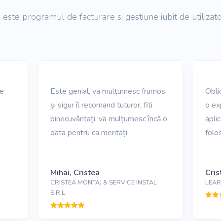
 este programul de facturare si gestiune iubit de utilizatori
te
Este genial, va mulțumesc frumos
Obli
și sigur îl recomand tuturor, fiti
o ex
binecuvântați, va mulțumesc încă o
aplic
data pentru ca meritați.
folos
Mihai, Cristea
Cris
CRISTEA MONTAJ & SERVICE INSTAL
LEAR
S.R.L.