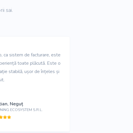
i sai.
o, ca sistem de facturare, este
Felicitări! Sunteți cei mai 
periență toate plăcută. Este o
Recomand cu încredere.
ație stabilă, ușor de înțeles și
it.
tian, Neguț
ALECU, ROSU
NING ECOSYSTEM S.R.L.
ROSU ALECU PERSOANA FI
AUTORIZATA