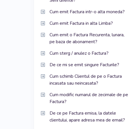
Serii diferite?
Cum emit Factura intr-o alta moneda?
Cum emit Factura in alta Limba?
Cum emit o Factura Recurenta, lunara,
pe baza de abonament?
Cum sterg / anulez o Factura?
De ce mi se emit singure Facturile?
Cum schimb Clientul de pe o Factura
incasata sau neincasata?
Cum modific numarul de zecimale de pe
Factura?
De ce pe Factura emisa, la datele
clientului, apare adresa mea de email?