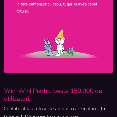
In tara oamenilor cu capul tugui, el avea capul
In Roman
rotund.
programel
sunt tinu
Win-Win! Pentru peste 150.000 de
utilizatori.
Contabilul tau foloseste aplicatia care ii place.
Tu
folosesti Oblio pentru ca iti place.