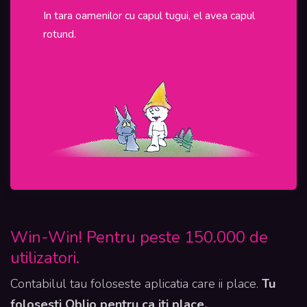
In tara oamenilor cu capul tugui, el avea capul
In Roman
rotund.
programel
sunt tinu
Win-Win! Pentru peste 150.000 de
utilizatori.
Contabilul tau foloseste aplicatia care ii place.
Tu
folosesti Oblio pentru ca iti place.