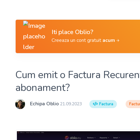
Iti place Oblio?
Creeaza un cont gratuit
acum
Cum emit o Factura Recurent
abonament?
Echipa Oblio
21.09.2023
Factura
Factu