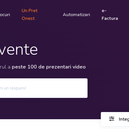
Un Pret
e-
ocuri
Automatizari
Onest
Factura
cvente
orul a
peste 100 de prezentari video
Inte