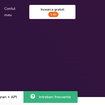
Contul
Incearca gratuit
meu
1 an
grari + API
Intrebari frecvente