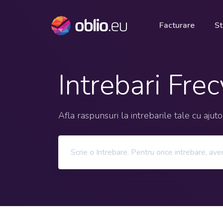
Facturare
St
Intrebari Fre
Afla raspunsuri la intrebarile tale cu ajut