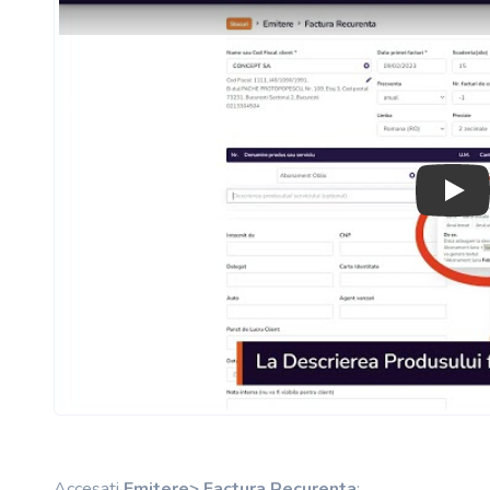
Play
Accesati
Emitere> Factura Recurenta
: