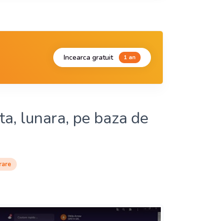
Incearca gratuit
1 an
a, lunara, pe baza de
rare