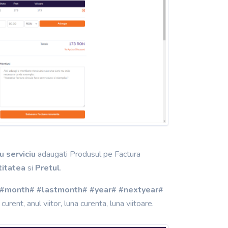
 serviciu
adaugati Produsul pe Factura
titatea
si
Pretul
.
#month# #lastmonth# #year# #nextyear#
rent, anul viitor, luna curenta, luna viitoare.