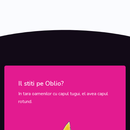
Il stiti pe Oblio?
In ac
In tara oamenilor cu capul tugui, el avea capul
In Roman
rotund.
programel
sunt tinu