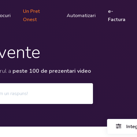
Un Pret
e-
ocuri
Automatizari
Onest
Factura
cvente
orul a
peste 100 de prezentari video
Inte