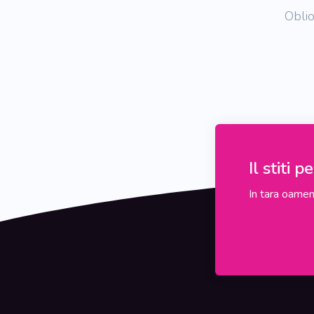
Oblio
Il stiti 
In tara oameni