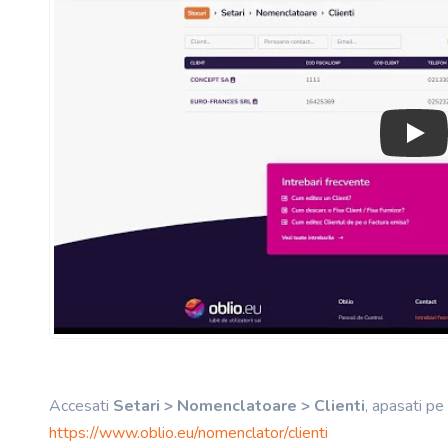
Play
Accesati
Setari > Nomenclatoare > Clienti
, apasati p
https://www.oblio.eu/nomenclator/clienti