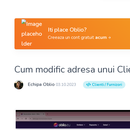
Iti place Oblio?
Creeaza un cont gratuit
acum
Cum modific adresa unui Cli
Echipa Oblio
03.10.2023
Clienti / Furnizori