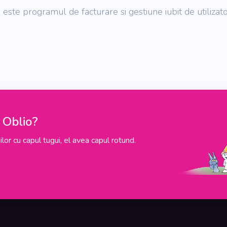
 este programul de facturare si gestiune iubit de utilizatori
pe Oblio?
lor cu capul tugui, el avea capul rotund.