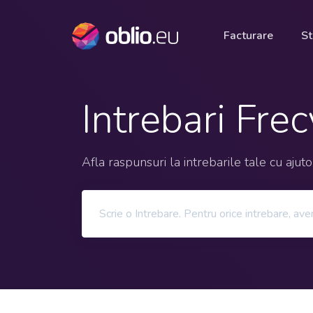
Facturare
St
Intrebari Fre
Afla raspunsuri la intrebarile tale cu ajut