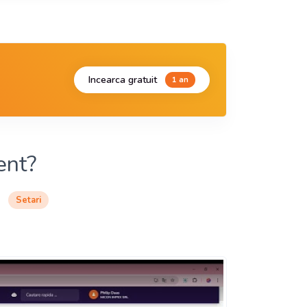
Incearca gratuit
1 an
ent?
Setari