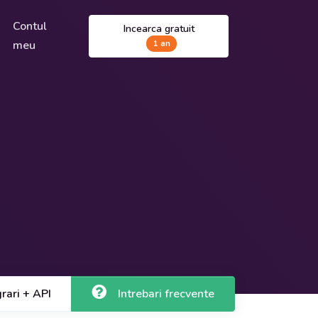
Contul
Incearca gratuit
meu
1 an
grari + API
Intrebari frecvente