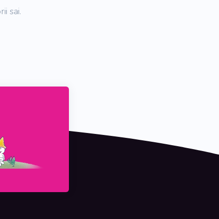
i sai.
In acest moment
In Romania in acest moment, majoritatea programe
facturare, stocuri, contabilitate sunt tinute pe comp
personal.