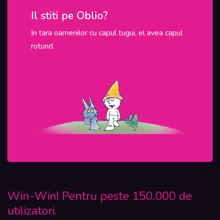
Il stiti pe Oblio?
In ac
In tara oamenilor cu capul tugui, el avea capul
In Roman
rotund.
programel
sunt tinu
Win-Win! Pentru peste 150.000 de
utilizatori.