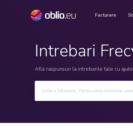
Facturare
St
Intrebari Fre
Afla raspunsuri la intrebarile tale cu ajut