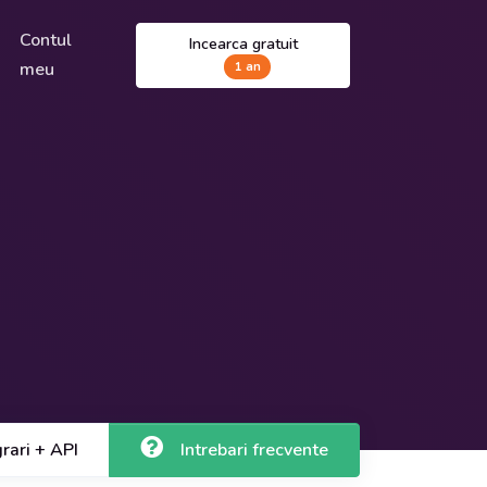
Contul
Incearca gratuit
meu
1 an
grari + API
Intrebari frecvente