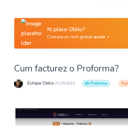
Iti place Oblio?
Creeaza un cont gratuit
acum
Cum facturez o Proforma?
Echipa Oblio
21.09.2023
Proforma
Fac