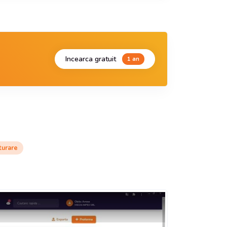
Incearca gratuit
1 an
turare