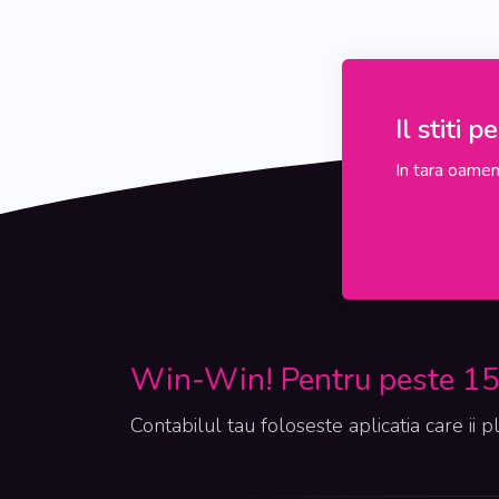
Il stiti 
In tara oameni
Win-Win! Pentru peste 150
Contabilul tau foloseste aplicatia care ii p