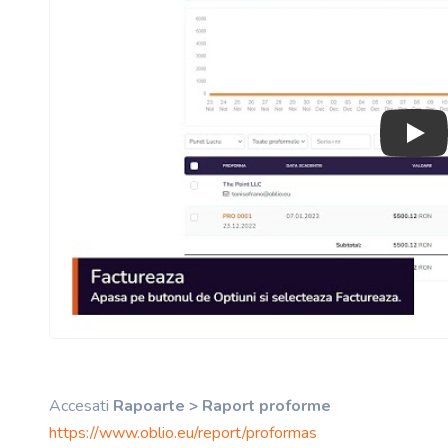
Play
Accesati
Rapoarte > Raport proforme
https://www.oblio.eu/report/proformas