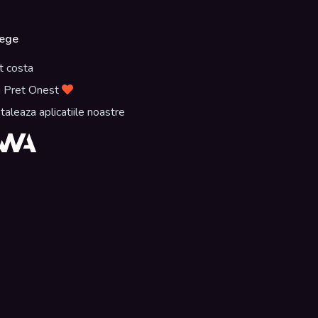
ege
t costa
 Pret Onest
staleaza aplicatiile noastre