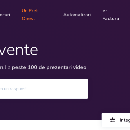
Un Pret
e-
ocuri
Automatizari
Onest
Factura
cvente
orul a
peste 100 de prezentari video
Inte