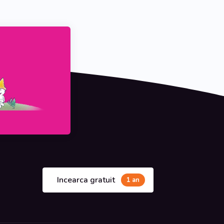
In acest moment
In Romania in acest moment, majoritatea programe
facturare, stocuri, contabilitate sunt tinute pe comp
personal.
Incearca gratuit
1 an