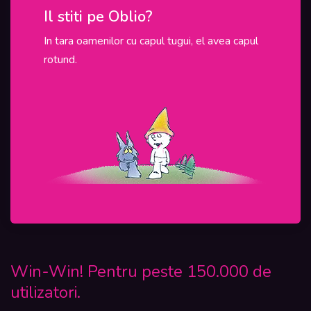
Il stiti pe Oblio?
In ac
In tara oamenilor cu capul tugui, el avea capul
In Roman
rotund.
programel
sunt tinu
Win-Win! Pentru peste 150.000 de
utilizatori.