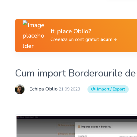
Iti place Oblio?
Creeaza un cont gratuit
acum
Cum import Borderourile de 
Echipa Oblio
21.09.2023
Import / Export