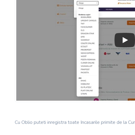
Play
Cu Oblio puteti inregistra toate Incasarile primite de la Curi