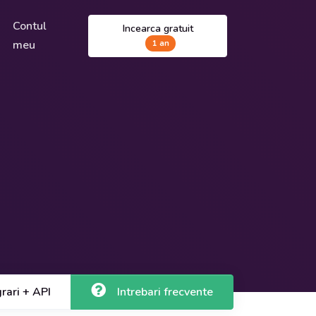
Contul
Incearca gratuit
meu
1 an
grari + API
Intrebari frecvente