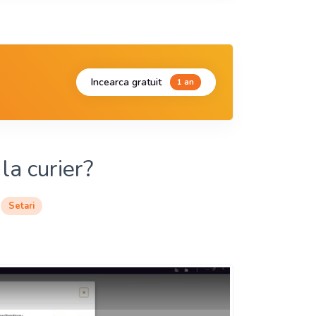
Incearca gratuit
1 an
la curier?
Setari