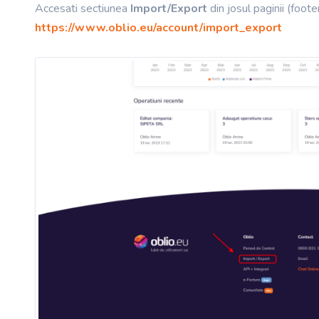
Accesati sectiunea
Import/Export
din josul paginii (footer
https://www.oblio.eu/account/import_export