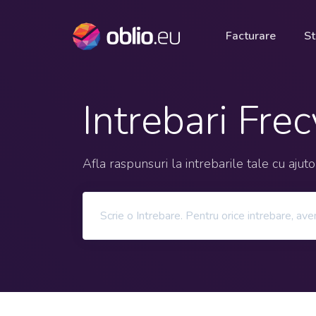
Facturare
St
Intrebari Fre
Afla raspunsuri la intrebarile tale cu ajut