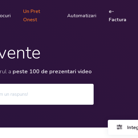
Un Pret
e-
ocuri
Automatizari
Onest
Factura
cvente
orul a
peste 100 de prezentari video
Inte