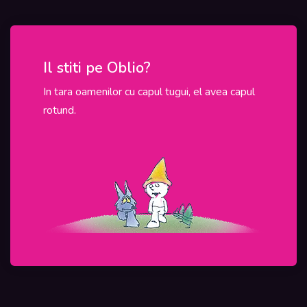
Il stiti pe Oblio?
In ac
In tara oamenilor cu capul tugui, el avea capul
In Roman
rotund.
programel
sunt tinu