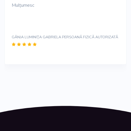
Mulțumesc
GÂNJA LUMINIŢA GABRIELA PERSOANĂ FIZICĂ AUTORIZATĂ